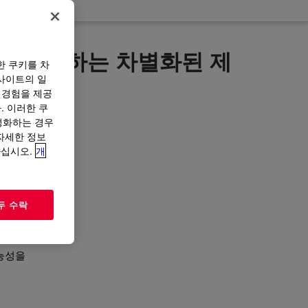
을 유지하는 차별화된 제
한 쿠키를 차
사이트의 일
 경험을 제공
. 이러한 쿠
성화하는 경우
있는 다기
“자세한 정보
고 보다
하십시오.
개
들은 비
니다. 혁
을 향상시
두 수락
능성을