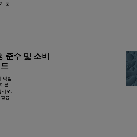
게 도
정 준수 및 소비
이드
의 역할
과제를
십시오.
 필요