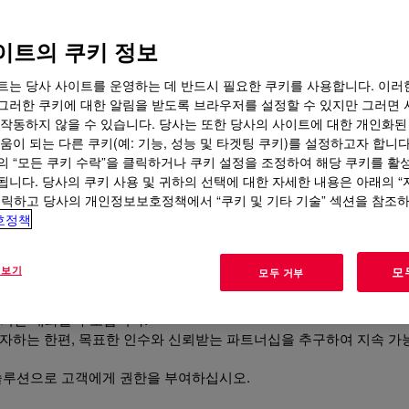
이트의 쿠키 정보
 소비자 경험을 향상시키며, 환경
트는 당사 사이트를 운영하는 데 반드시 필요한 쿠키를 사용합니다. 이러
그러한 쿠키에 대한 알림을 받도록 브라우저를 설정할 수 있지만 그러면 
 작동하지 않을 수 있습니다. 당사는 또한 당사의 사이트에 대한 개인화된
움이 되는 다른 쿠키(예: 기능, 성능 및 타겟팅 쿠키)를 설정하고자 합니다
의 “모든 쿠키 수락”을 클릭하거나 쿠키 설정을 조정하여 해당 쿠키를 활
줄이고, 자원 효율성을 높이며, 소비자를 위해 더 많은 것을 할 수 
됩니다. 당사의 쿠키 사용 및 귀하의 선택에 대한 자세한 내용은 아래의 
 당사의 포뮬레이션 전문가들은 브랜드 소유주가 천연 자원을 보존하
클릭하고 당사의 개인정보보호정책에서 “쿠키 및 기타 기술” 섹션을 참조
포뮬레이션을 개발하도록 돕습니다. 우리의 지속 가능성 및 규제 리더
호정책
다 지속 가능한 지구 및 사회로의 전환에 기여할 수 있는 위치에 있습
폴리오를 통해, 우리는 고객들이 일상 생활을 개선하고, 소비자 경험
도록 돕고 있습니다.
 보기
모
모두 거부
합니다:
학 기반 대화를 주도합니다.
자하는 한편, 목표한 인수와 신뢰받는 파트너십을 추구하여 지속 가
솔루션으로 고객에게 권한을 부여하십시오.