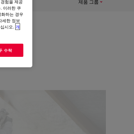
제품 그룹
 경험을 제공
. 이러한 쿠
성화하는 경우
“자세한 정보
하십시오.
개
기 있는
두 수락
지속 가능