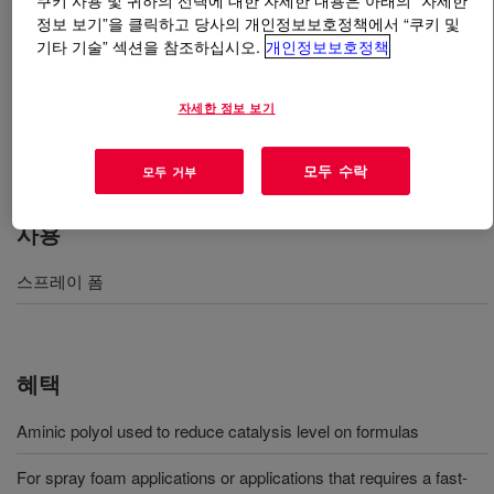
쿠키 사용 및 귀하의 선택에 대한 자세한 내용은 아래의 “자세한
정보 보기”을 클릭하고 당사의 개인정보보호정책에서 “쿠키 및
기타 기술” 섹션을 참조하십시오.
개인정보보호정책
무엇입니까
VORANOL™ 470X Polyol
?
Four functional Mannich polyether polyol for spray foam
자세한 정보 보기
applications or applications that requires a fast curing
profile.
모두 수락
모두 거부
사용
스프레이 폼
혜택
Aminic polyol used to reduce catalysis level on formulas
For spray foam applications or applications that requires a fast-