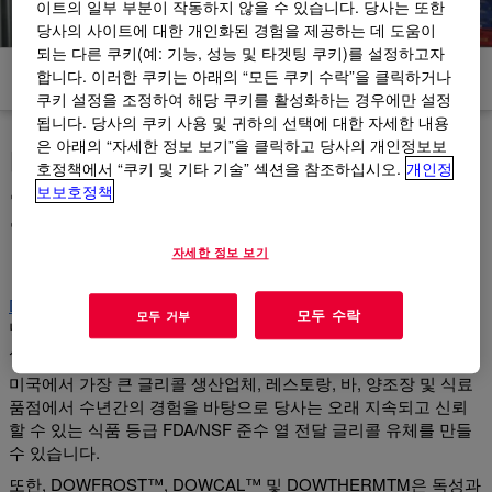
이트의 일부 부분이 작동하지 않을 수 있습니다. 당사는 또한
당사의 사이트에 대한 개인화된 경험을 제공하는 데 도움이
되는 다른 쿠키(예: 기능, 성능 및 타겟팅 쿠키)를 설정하고자
합니다. 이러한 쿠키는 아래의 “모든 쿠키 수락”을 클릭하거나
제품
문서 및 자료
쿠키 설정을 조정하여 해당 쿠키를 활성화하는 경우에만 설정
됩니다. 당사의 쿠키 사용 및 귀하의 선택에 대한 자세한 내용
은 아래의 “자세한 정보 보기”을 클릭하고 당사의 개인정보보
다음 식음료 프로젝트에서 미
호정책에서 “쿠키 및 기타 기술” 섹션을 참조하십시오.
개인정
국 최대의 글리콜 생산업체와
보보호정책
협력
자세한 정보 보기
DOWFROST™
,
DOWCAL™
및
DOWTHERM™
열 전달 유체는
모두 수락
모두 거부
냉각, 냉장, 제습 및 발효가 필요한 & 식음료 산업에 다양한 솔루
션을 제공합니다.
미국에서 가장 큰 글리콜 생산업체, 레스토랑, 바, 양조장 및 식료
품점에서 수년간의 경험을 바탕으로 당사는 오래 지속되고 신뢰
할 수 있는 식품 등급 FDA/NSF 준수 열 전달 글리콜 유체를 만들
수 있습니다.
또한, DOWFROST™, DOWCAL™ 및 DOWTHERMTM은 독성과