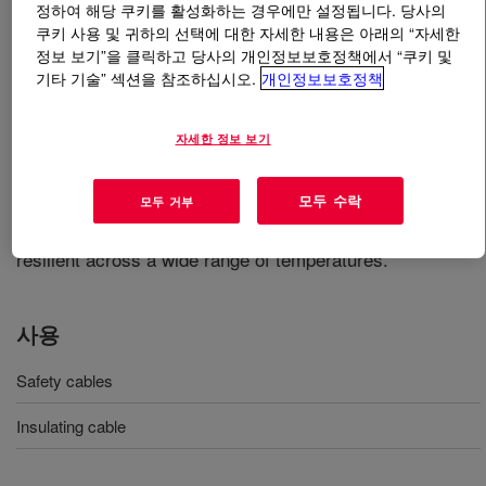
정하여 해당 쿠키를 활성화하는 경우에만 설정됩니다. 당사의
쿠키 사용 및 귀하의 선택에 대한 자세한 내용은 아래의 “자세한
무엇입니까
XIAMETER™ RBC-7160-70 Compound
?
정보 보기”을 클릭하고 당사의 개인정보보호정책에서 “쿠키 및
기타 기술” 섹션을 참조하십시오.
개인정보보호정책
A range of variously pigmented, ready to use, extrusion
grade, peroxide cure, 70 durometer, high consistency
자세한 정보 보기
silicone rubber compounds with strong ceramifying
behaviour. Suitable for use in safety cable applications,
모두 수락
모두 거부
offering cable manufacturers high extrusion speeds,
protection and insulation to cables and is flexible and
resilient across a wide range of temperatures.
사용
Safety cables
Insulating cable