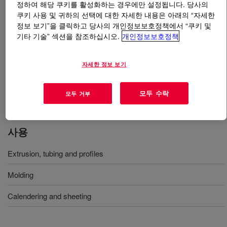
정하여 해당 쿠키를 활성화하는 경우에만 설정됩니다. 당사의
쿠키 사용 및 귀하의 선택에 대한 자세한 내용은 아래의 “자세한
무엇입니까
XIAMETER™ RBB-2210-70 Base
?
정보 보기”을 클릭하고 당사의 개인정보보호정책에서 “쿠키 및
기타 기술” 섹션을 참조하십시오.
개인정보보호정책
기계적 성질이 높고 인열강도가 높으며 확장 충전재를 수
용할 수 있고 고온 탈형이 매우 우수하며 촉매를 함유하
자세한 정보 보기
지 않은 경도 70, 반투명 고강도 실리콘 고무 베이스. 통
상적인 용도는 압출, 배관 및 형강재, 성형, 캘린더링 및
모두 수락
모두 거부
판금이며 식품 접촉에 적합합니다.
사용
Extrusion, tubing and profiles
Molding
Calendering and sheeting