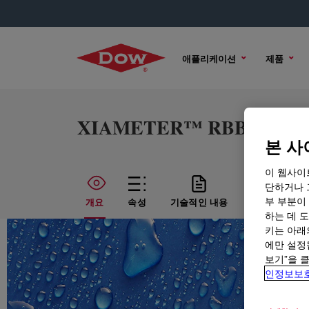
애플리케이션
제품
XIAMETER™ RBB-2030-40
본 사
이 웹사이
단하거나 
부 부분이
개요
속성
기술적인 내용
샘플 옵션
하는 데 도
키는 아래
에만 설정
보기”을 
인정보보