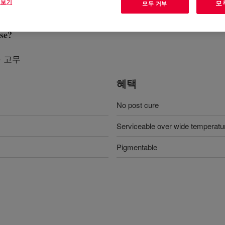
 보기
모
모두 거부
se
?
 고무
혜택
No post cure
Serviceable over wide temperatu
Pigmentable