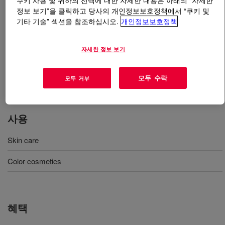
쿠키 사용 및 귀하의 선택에 대한 자세한 내용은 아래의 “자세한
정보 보기”을 클릭하고 당사의 개인정보보호정책에서 “쿠키 및
기타 기술” 섹션을 참조하십시오.
개인정보보호정책
무엇입니까
XIAMETER™ PMX-1413 Fluid
?
피부 미용용품, 자외선 차단제, 색조 화장제, 모발 보호
자세한 정보 보기
제, 발한 억제제/방취제 응용제품에 사용하는 것으로서
저점도 폴리디메틸실록산 내 초고점도 폴리디메틸실록산
모두 수락
모두 거부
의 혼합물. INCI 명칭: 디메티콘.
사용
Skin care
Color cosmetics
혜택