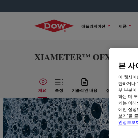
애플리케이션
제품
XIAMETER™ OFX-3710 Fl
본 사
이 웹사이
단하거나 
부 부분이
개요
속성
기술적인 내용
샘플 옵션
구
하는 데 도
키는 아래
에만 설정
보기”을 
인정보보