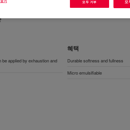
 보기
모
모두 거부
?
혜택
an be applied by exhaustion and
Durable softness and fullness
Micro emulsifiable