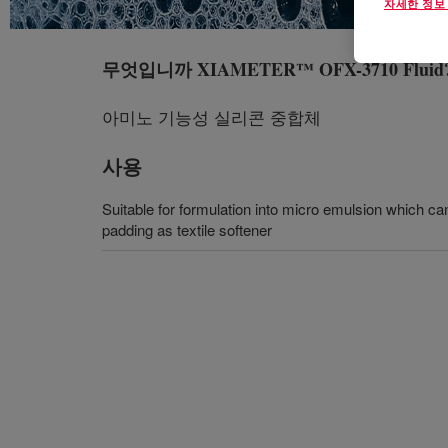
자세한 정보
무엇입니까
XIAMETER™ OFX-3710 Fluid
아미노 기능성 실리콘 중합체
사용
Suitable for formulation into micro emulsion which c
padding as textile softener