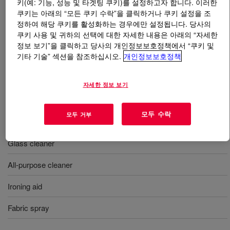
키(예: 기능, 성능 및 타겟팅 쿠키)를 설정하고자 합니다. 이러한
쿠키는 아래의 “모든 쿠키 수락”을 클릭하거나 쿠키 설정을 조
무엇입니까
XIAMETER™ OFX-193S Fluid
?
정하여 해당 쿠키를 활성화하는 경우에만 설정됩니다. 당사의
쿠키 사용 및 귀하의 선택에 대한 자세한 내용은 아래의 “자세한
정보 보기”을 클릭하고 당사의 개인정보보호정책에서 “쿠키 및
A silicone polyether that acts as a surface tension
기타 기술” 섹션을 참조하십시오.
개인정보보호정책
depressant, wetting agent, foam builder and sensory
enhancer in various home care applications. It also
enables easy ironing in ironing aid.
자세한 정보 보기
모두 수락
모두 거부
사용
Glass cleaner
All-purpose cleaner
Ironing aid
Fabric spray