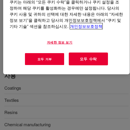
쿠키는 아래의 “모든 쿠키 수락”을 클릭하거나 쿠키 설정을 조
정하여 해당 쿠키를 활성화하는 경우에만 설정됩니다. 당사의
무엇입니까
XIAMETER™ OFX-0077 Fluid
?
쿠키 사용 및 귀하의 선택에 대한 자세한 내용은 아래의 “자세한
정보 보기”을 클릭하고 당사의 개인정보보호정책에서 “쿠키 및
기타 기술” 섹션을 참조하십시오.
개인정보보호정책
실리콘 글리콜 코폴리머. 권장 응용제품의 확장 및 습윤
개선에 다음이 포함됩니다. 농약, 코팅, 섬유 및 화학물질
제조 • 확장 및 습윤 개선 • 표면 에너지 절감 • 광택 강화
자세한 정보 보기
• 내손상성 개선 • 수성 시스템에 호환 가능 • 40 CFR
180.910 준수
모두 수락
모두 거부
사용
Coatings
Textiles
Resins
Chemical manufacturing