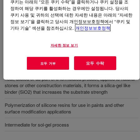
쿠키는 아래의 “모든 쿠키 수락”을 클릭하거나 쿠키 설정을 조
정하여 해당 쿠키를 활성화하는 경우에만 설정됩니다. 당사의
무엇입니까
XIAMETER™ OFS-6697 Silane
?
쿠키 사용 및 귀하의 선택에 대한 자세한 내용은 아래의 “자세한
정보 보기”을 클릭하고 당사의 개인정보보호정책에서 “쿠키 및
기타 기술” 섹션을 참조하십시오.
개인정보보호정책
테트라에톡시실란(TEOS, Si(OC2H5)4) - 아연이 풍부한
프라이머용 희석제, 기타 커플링제 첨가제.
자세한 정보 보기
사용
모두 수락
모두 거부
XIAMETER™ OFS-6697 Silane pure silane that can be applied
neat, diluted or as part of a formulated product; applied to natural
stones or other construction materials, it forms a silica-gel like
binder (SiO2) that increases the substrate strength
Polymerization of silicone resins for use in paints and other
surface modification applications
Intermediate for sol-gel process