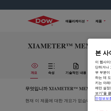
애플리케이션
제품
XIAMETER™ MEM-3346 E
본 사
이 웹사이
단하거나 
부 부분이
개요
속성
기술적인 내용
샘플 옵
하는 데 도
키는 아래
무엇입니까
XIAMETER™ MEM-3346 Emul
에만 설정
보기”을 
인정보보
현재 이 제품에 대한 개요가 없습니다. 자세한 