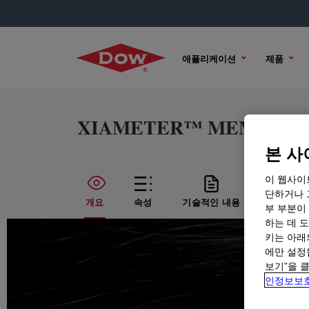
애플리케이션
제품
XIAMETER™ MEM-1352 E
본 사
이 웹사이
단하거나 
개요
속성
기술적인 내용
샘플 옵
부 부분이
하는 데 도
키는 아래
에만 설정
보기”을 
인정보보