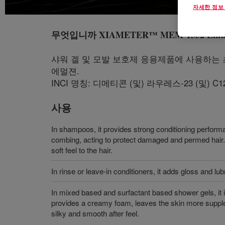
자세한 정보
무엇입니까
XIAMETER™ MEM-1352 Emul
샤워 겔 및 모발 보호제 응용제품에 사용하는
에멀젼.
INCI 명칭: 디메티콘 (및) 라우레스-23 (및) C1
사용
In shampoos, it provides strong conditioning perform
combing, acting to protect damaged and permed hair. 
soft feel to the hair.
In rinse or leave-in conditioners, it adds gloss and lubri
In mixed based and surfactant based shower gels, it is
provides a creamy foam, leaves the skin more supple
silky and smooth after feel.