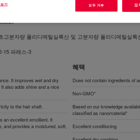
 보기
모
모두 거부
sion
?
 초고분자량 폴리디메틸실록산 및 고분자량 폴리디메틸실록산 
2-15 파레스-3
혜택
ance. It improves wet and dry
Does not contain ingredients of an
It also adds shine and a nice
Non-GMO*
city to the hair shaft.
Based on our knowledge available
classified as nanomaterial*
 an excellent emollient. It
, and provides a moistured, soft,
Excellent conditioning
Excellent dry combing