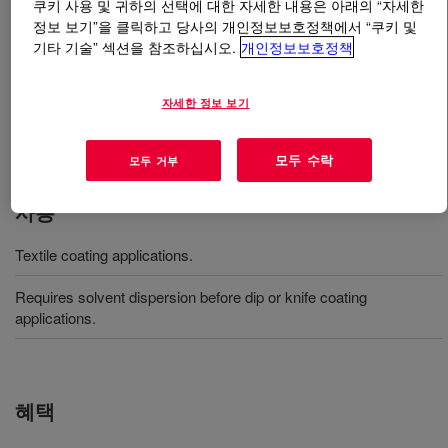
쿠키 사용 및 귀하의 선택에 대한 자세한 내용은 아래의 “자세한
정보 보기”을 클릭하고 당사의 개인정보보호정책에서 “쿠키 및
무엇입니까
XIAMETER™ E391-06 Silicone Rubber
?
기타 기술” 섹션을 참조하십시오.
개인정보보호정책
A peroxide cure HCR Compound with a white
자세한 정보 보기
appearance that can be used in electrical and non-
electrical textile coating applications.
모두 수락
모두 거부
사용
Textile coating applications.
Requires solvent dispersion before dip or knife coating
applications.
혜택