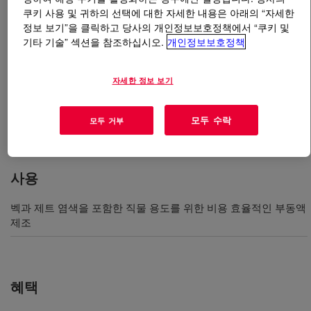
쿠키 사용 및 귀하의 선택에 대한 자세한 내용은 아래의 “자세한
정보 보기”을 클릭하고 당사의 개인정보보호정책에서 “쿠키 및
무엇입니까
XIAMETER™ AFE-0050 Antifoam
기타 기술” 섹션을 참조하십시오.
개인정보보호정책
Emulsion
?
제트 염색을 비롯한 광범위한 섬유 용도에 맞게 설계된
자세한 정보 보기
50% 활성 실리콘 소포 농축액. 소포제를 제조할 때 활성
성분으로 유용합니다.
모두 수락
모두 거부
사용
벡과 제트 염색을 포함한 직물 용도를 위한 비용 효율적인 부동액
제조
혜택