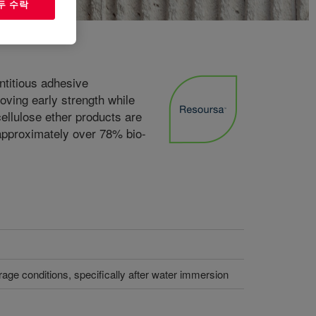
두 수락
titious adhesive
oving early strength while
llulose ether products are
 approximately over 78% bio-
rage conditions, specifically after water immersion