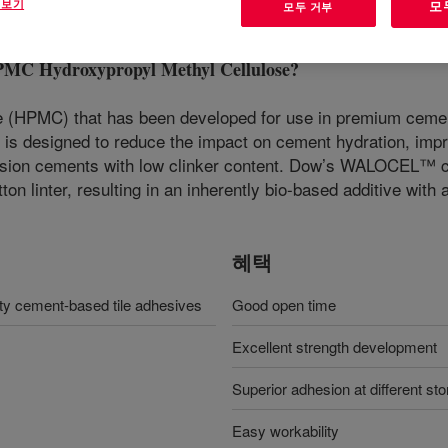
 보기
모
모두 거부
C Hydroxypropyl Methyl Cellulose
?
e (HPMC) that has been developed for use in premium cemen
t is designed to reduce the impact on cement hydration, impr
ssion cements with low clinker content. Dow’s WALOCEL™ ce
on linter, resulting in an inherently bio-based additive with
혜택
ity cement-based tile adhesives
Good open time
Excellent strength development
Superior adhesion at different sto
Easy workability