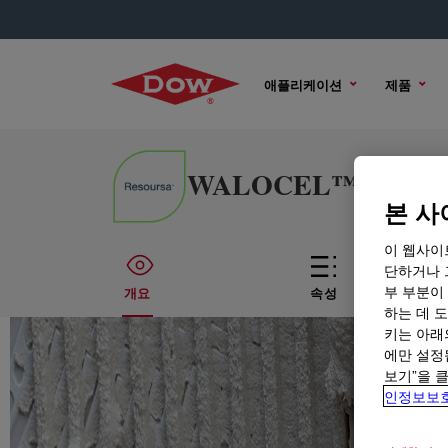
애플리케이션
제품
WALOCEL™ X-LIS P 1
본 사
이 웹사이
단하거나 
부 부분이
개요
속성
하는 데 도
키는 아래
에만 설정
보기”을 
인정보보