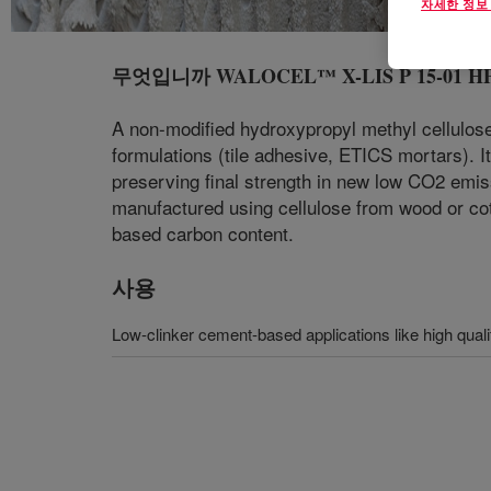
자세한 정보
무엇입니까
WALOCEL™ X-LIS P 15-01 HPM
A non-modified hydroxypropyl methyl cellulos
formulations (tile adhesive, ETICS mortars). I
preserving final strength in new low CO2 emi
manufactured using cellulose from wood or cott
based carbon content.
사용
Low-clinker cement-based applications like high qual