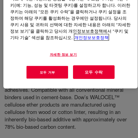
키(예: 기능, 성능 및 타겟팅 쿠키)를 설정하고자 합니다. 이러한
쿠키는 아래의 “모든 쿠키 수락”을 클릭하거나 쿠키 설정을 조
무엇입니까
WALOCEL™ MW 40000 PFV Cellulose
정하여 해당 쿠키를 활성화하는 경우에만 설정됩니다. 당사의
Ether
?
쿠키 사용 및 귀하의 선택에 대한 자세한 내용은 아래의 “자세한
정보 보기”을 클릭하고 당사의 개인정보보호정책에서 “쿠키 및
기타 기술” 섹션을 참조하십시오.
개인정보보호정책
자세한 정보 보기
A hydroxyethyl methyl cellulose with a delayed solubility
모두 수락
모두 거부
designed for use as a thickener for water-based
systems, and ceramic- and polymer-based tile
adhesives. Compatible with all conventional mineral
binders used in cement-base. Dow’s WALOCEL™
cellulose ether products are manufactured using
cellulose from wood or cotton linter, resulting in an
inherently bio-based additive with approximately over
78% bio-based carbon content.