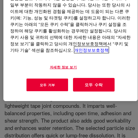
일부 부분이 작동하지 않을 수 있습니다. 당사는 또한 당사의 사
이트에 대한 개인화된 경험을 제공하는 데 도움이 되는 다른 쿠
무엇입니까
WALOCEL™ MT 30000 PV Cellulose
키(예: 기능, 성능 및 타겟팅 쿠키)를 설정하고자 합니다. 이러한
Ether
?
쿠키는 아래의 “모든 쿠키 수락”을 클릭하거나 쿠키 설정을 조
정하여 해당 쿠키를 활성화하는 경우에만 설정됩니다. 당사의
쿠키 사용 및 귀하의 선택에 대한 자세한 내용은 아래의 “자세한
정보 보기”을 클릭하고 당사의 개인정보보호정책에서 “쿠키 및
기타 기술” 섹션을 참조하십시오.
개인정보보호정책
자세한 정보 보기
모두 수락
모두 거부
This product is designed for use in all-purpose or
lightweight tape joint compounds. It imparts well-
balanced properties, including open time, adhesion and
shear strength. The product also adds good workability
and enhances water retention. The selected particle size
distribution offers quick or lump-free dissolution. It is