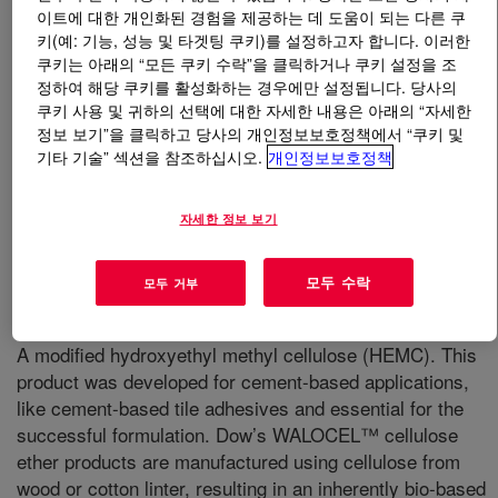
이트에 대한 개인화된 경험을 제공하는 데 도움이 되는 다른 쿠
키(예: 기능, 성능 및 타겟팅 쿠키)를 설정하고자 합니다. 이러한
무엇입니까
WALOCEL™ MKX 45000 PP10 Cellulose
쿠키는 아래의 “모든 쿠키 수락”을 클릭하거나 쿠키 설정을 조
Ether
?
정하여 해당 쿠키를 활성화하는 경우에만 설정됩니다. 당사의
쿠키 사용 및 귀하의 선택에 대한 자세한 내용은 아래의 “자세한
정보 보기”을 클릭하고 당사의 개인정보보호정책에서 “쿠키 및
기타 기술” 섹션을 참조하십시오.
개인정보보호정책
자세한 정보 보기
모두 수락
모두 거부
A modified hydroxyethyl methyl cellulose (HEMC). This
product was developed for cement-based applications,
like cement-based tile adhesives and essential for the
successful formulation. Dow’s WALOCEL™ cellulose
ether products are manufactured using cellulose from
wood or cotton linter, resulting in an inherently bio-based