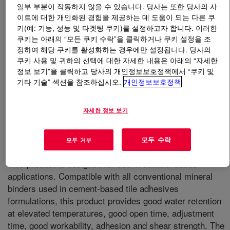
일부 부분이 작동하지 않을 수 있습니다. 당사는 또한 당사의 사
이트에 대한 개인화된 경험을 제공하는 데 도움이 되는 다른 쿠
무엇입니까
WALOCEL™ MKX 40000 PF01 Cellulose
키(예: 기능, 성능 및 타겟팅 쿠키)를 설정하고자 합니다. 이러한
Ether
?
쿠키는 아래의 “모든 쿠키 수락”을 클릭하거나 쿠키 설정을 조
정하여 해당 쿠키를 활성화하는 경우에만 설정됩니다. 당사의
쿠키 사용 및 귀하의 선택에 대한 자세한 내용은 아래의 “자세한
정보 보기”을 클릭하고 당사의 개인정보보호정책에서 “쿠키 및
기타 기술” 섹션을 참조하십시오.
개인정보보호정책
자세한 정보 보기
모두 수락
모두 거부
This product is designed for use in cement-based
applications. Compatible with all conventional mineral
binders used in cement-based tile adhesives
formulations, this product provides good water retention
at elevated temperatures, good open time, adjustment
time, good workability, adhesion and shear strength. The