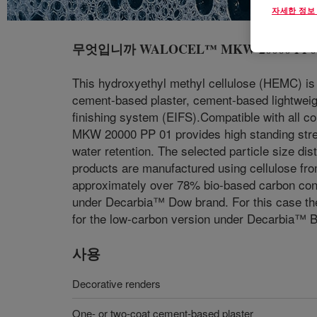
자세한 정보
무엇입니까
WALOCEL™ MKW 20000 PP01 C
This hydroxyethyl methyl cellulose (HEMC) is 
cement-based plaster, cement-based lightweight
finishing system (EIFS).Compatible with all 
MKW 20000 PP 01 provides high standing strengt
water retention. The selected particle size d
products are manufactured using cellulose from 
approximately over 78% bio-based carbon conte
under Decarbia™ Dow brand. For this case th
for the low-carbon version under Decarbia™
사용
Decorative renders
One- or two-coat cement-based plaster