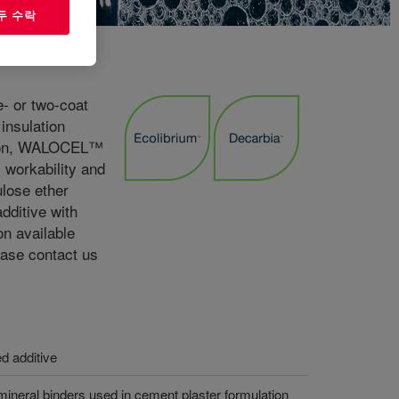
두 수락
- or two-coat
insulation
ation, WALOCEL™
 workability and
ulose ether
dditive with
on available
ase contact us
ed additive
mineral binders used in cement plaster formulation