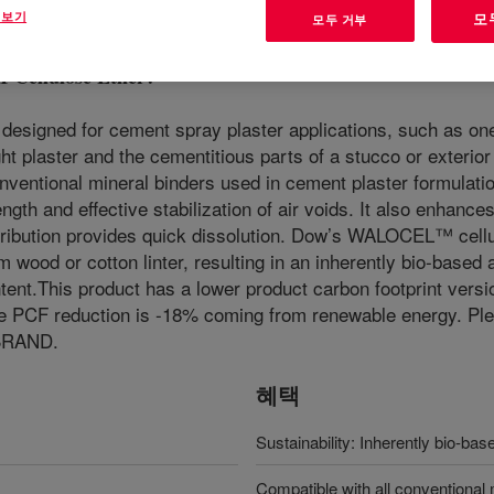
 보기
모
모두 거부
ellulose Ether
?
designed for cement spray plaster applications, such as one
 plaster and the cementitious parts of a stucco or exterior 
conventional mineral binders used in cement plaster formul
h and effective stabilization of air voids. It also enhances
istribution provides quick dissolution. Dow’s WALOCEL™ cell
wood or cotton linter, resulting in an inherently bio-based a
nt.This product has a lower product carbon footprint versi
e PCF reduction is -18% coming from renewable energy. Ple
 BRAND.
혜택
Sustainability: Inherently bio-bas
Compatible with all conventional 