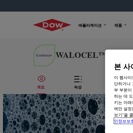
애플리케이션
제품
WALOCEL™ MKW 2000
본 사
이 웹사이
단하거나 
개요
속성
기술적인 내
부 부분이
하는 데 도
키는 아래
에만 설정
보기”을 
인정보보