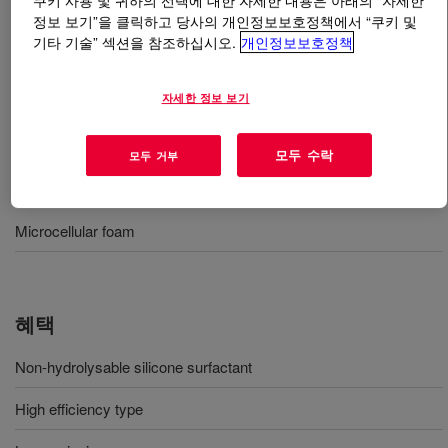
쿠키 사용 및 귀하의 선택에 대한 자세한 내용은 아래의 “자세한
정보 보기”을 클릭하고 당사의 개인정보보호정책에서 “쿠키 및
기타 기술” 섹션을 참조하십시오.
개인정보보호정책
무엇입니까
VORASURF™ SZ-1968
?
Silicone surfactant for production of mechanical froth
자세한 정보 보기
polyurethane foam.
모두 수락
모두 거부
사용
Microcellular foam
혜택
Non-hydrolysable silicone surfactant
High efficiency type