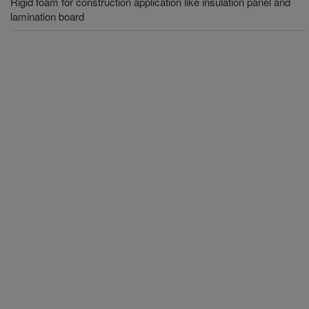
Rigid foam for construction application like insulation panel and
lamination board