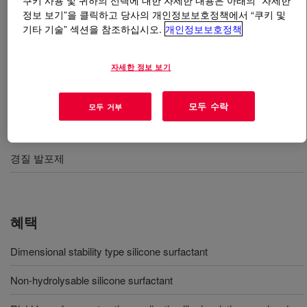
쿠키 사용 및 귀하의 선택에 대한 자세한 내용은 아래의 “자세한
정보 보기”을 클릭하고 당사의 개인정보보호정책에서 “쿠키 및
기타 기술” 섹션을 참조하십시오.
개인정보보호정책
무엇입니까
VORASURF™ SZ-1649 Fluid
?
Silicone surfactant for production of rigid polyurethane
자세한 정보 보기
foam.
모두 수락
모두 거부
사용
경질 발포제
혜택
Dimensional stability type silicone surfactant
Non-hydrolysable silicone surfactant