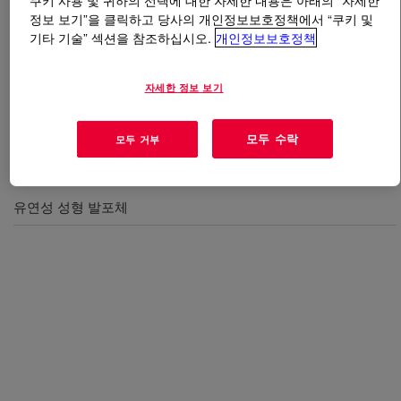
쿠키 사용 및 귀하의 선택에 대한 자세한 내용은 아래의 “자세한
정보 보기”을 클릭하고 당사의 개인정보보호정책에서 “쿠키 및
기타 기술” 섹션을 참조하십시오.
개인정보보호정책
무엇입니까
VORASURF™ SZ 1328 Additive
?
연질 슬랩스톡 PU 발포재 생산을 위해 권장하는 비가수
자세한 정보 보기
분해 실리콘 계면활성제.
모두 수락
모두 거부
사용
유연성 성형 발포체