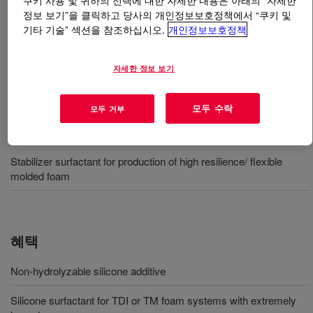
쿠키 사용 및 귀하의 선택에 대한 자세한 내용은 아래의 “자세한
정보 보기”을 클릭하고 당사의 개인정보보호정책에서 “쿠키 및
기타 기술” 섹션을 참조하십시오.
개인정보보호정책
무엇입니까
VORASURF™ HR 8071 Additive
?
Silicone surfactant for production of high resilience/
자세한 정보 보기
flexible molded polyurethane foam.
모두 수락
모두 거부
사용
Stabilizer surfactant for production of high resilience/ flexible
molded foam
혜택
Non-hydrolyzable silicone additive
Silicone surfactant for TDI or TM foam systems with extremely