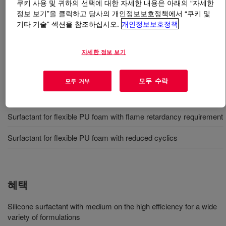
쿠키 사용 및 귀하의 선택에 대한 자세한 내용은 아래의 “자세한
정보 보기”을 클릭하고 당사의 개인정보보호정책에서 “쿠키 및
무엇입니까
VORASURF™ FF 5991 LV Additive
?
기타 기술” 섹션을 참조하십시오.
개인정보보호정책
Silicone surfactant for production of flexible slabstock
자세한 정보 보기
polyurethane foam especially has FR request.
모두 수락
모두 거부
사용
Surfactant for flexible PU foam with flame retardancy requirement
Surfactant for flexible PU foam with reduced cyclics
혜택
Silicone surfactant with medium on the high efficiency for a wide
variety of formulations