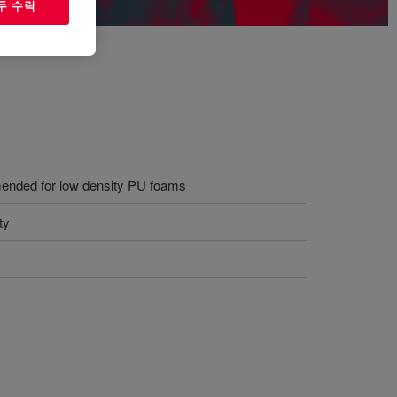
두 수락
mended for low density PU foams
ty