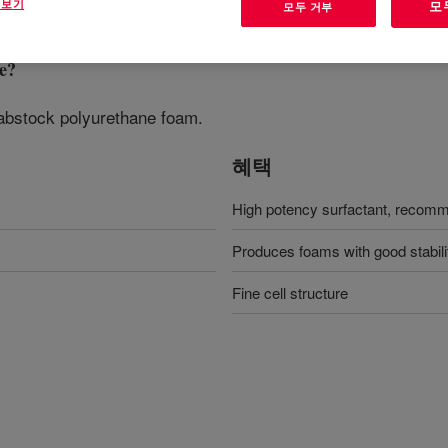
 보기
모
모두 거부
e
?
slabstock polyurethane foam.
혜택
High potency surfactant, recom
Produces foams with good stabili
Fine cell structure