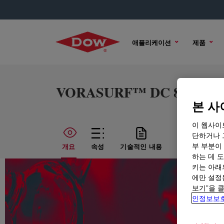
애플리케이션
제품
VORASURF™ DC 8878 Add
본 사
이 웹사이
단하거나 
부 부분이
개요
속성
기술적인 내용
샘플 옵션
하는 데 도
키는 아래
에만 설정
보기”을 
인정보보