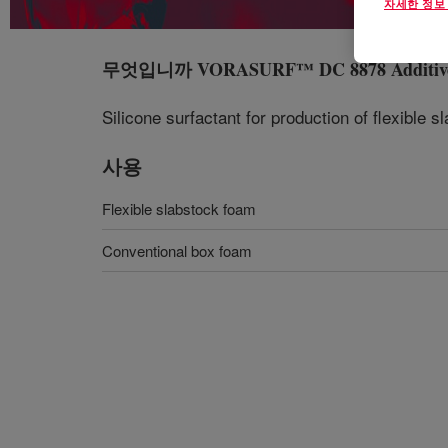
자세한 정보
무엇입니까
VORASURF™ DC 8878 Additiv
Silicone surfactant for production of flexible 
사용
Flexible slabstock foam
Conventional box foam