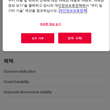
쿠키 사용 및 귀하의 선택에 대한 자세한 내용은 아래의 “자세한
정보 보기”을 클릭하고 당사의 개인정보보호정책에서 “쿠키 및
기타 기술” 섹션을 참조하십시오.
개인정보보호정책
무엇입니까
VORASURF™ DC 197 Additive
?
경질 몰드 및 스프레이 폼용 실리콘 계면활성제.
자세한 정보 보기
모두 수락
모두 거부
사용
경질 폼, 몰드 폼, 스프레이 폼
혜택
Good emulsification
Good flowability
Improved dimensional stability