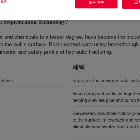
 보기
모
모두 거부
equestration Technology
?
r and chemicals to a lesser degree, have become the industr
p to the well’s surface. Resin-coated sand using breakthr
ental and safety profile of hydraulic fracturing.
혜택
rations
Improves the environmental and sa
Fuses proppant particles together
helping alleviate pipe and pump b
Sequesters downhole naturally-occ
to the surface in flowback and pr
eliminate wastewater treatment t