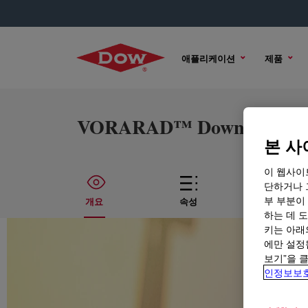
애플리케이션
제품
VORARAD™ Downhole Radiu
본 사
이 웹사이
단하거나 
부 부분이
개요
속성
기술적인
하는 데 도
키는 아래
에만 설정
보기”을 
인정보보