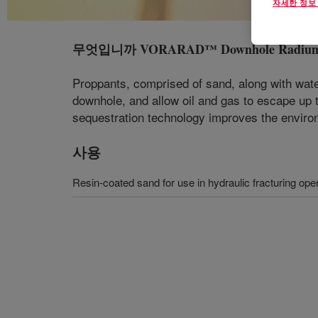
자세한 정보
무엇입니까
VORARAD™ Downhole Radium S
Proppants, comprised of sand, along with wate
downhole, and allow oil and gas to escape u
sequestration technology improves the environm
사용
Resin-coated sand for use in hydraulic fracturing ope