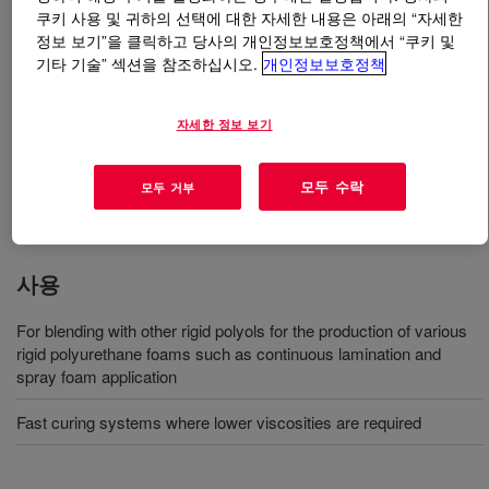
쿠키 사용 및 귀하의 선택에 대한 자세한 내용은 아래의 “자세한
정보 보기”을 클릭하고 당사의 개인정보보호정책에서 “쿠키 및
무엇입니까
VORANOL™ RA 500 Polyol
?
기타 기술” 섹션을 참조하십시오.
개인정보보호정책
An aliphatic diamine initiated propoxylated polyether
자세한 정보 보기
polyol with low molecular weight for blending with other
rigid polyols for the production of various rigid
polyurethane foams such as continuous lamination and
모두 수락
모두 거부
spray foam application.
사용
For blending with other rigid polyols for the production of various
rigid polyurethane foams such as continuous lamination and
spray foam application
Fast curing systems where lower viscosities are required