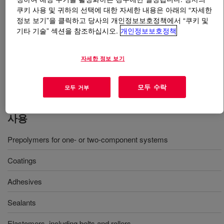
쿠키 사용 및 귀하의 선택에 대한 자세한 내용은 아래의 “자세한
정보 보기”을 클릭하고 당사의 개인정보보호정책에서 “쿠키 및
무엇입니까
VORANOL™ 232-034 Polyol
?
기타 기술” 섹션을 참조하십시오.
개인정보보호정책
A EO-capped polyether triol. Its high molecular weight
and high primary hydroxyl content make it well suited for
자세한 정보 보기
flexible to rigid polyurethane systems requiring high
reactivity.
모두 수락
모두 거부
사용
Prepolymers for one- or two-component systems
Coatings
Adhesives
Sealants
Elastomers, including belts and rollers