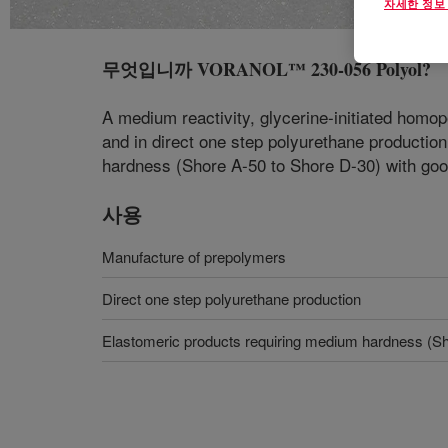
자세한 정보
무엇입니까
VORANOL™ 230-056 Polyol
?
A medium reactivity, glycerine-initiated homo
and in direct one step polyurethane productio
hardness (Shore A-50 to Shore D-30) with good
사용
Manufacture of prepolymers
Direct one step polyurethane production
Elastomeric products requiring medium hardness (Sh