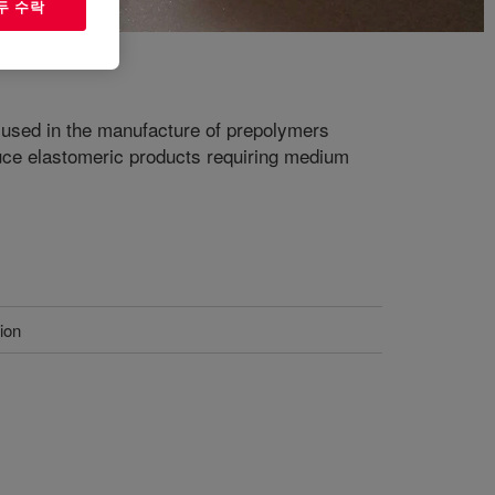
두 수락
s used in the manufacture of prepolymers
duce elastomeric products requiring medium
ion