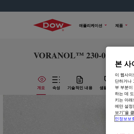
애플리케이션
제품
VORANOL™ 230-056 Polyo
본 사
이 웹사이
단하거나 
부 부분이
개요
속성
기술적인 내용
샘플 옵션
구매
하는 데 도
키는 아래
에만 설정
보기”을 
인정보보