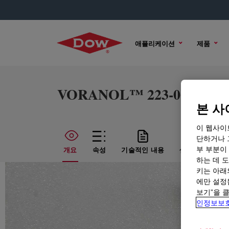
애플리케이션
제품
VORANOL™ 223-060LM Po
본 사
이 웹사이
단하거나 
부 부분이
개요
속성
기술적인 내용
샘플 옵션
하는 데 도
키는 아래
에만 설정
보기”을 
인정보보