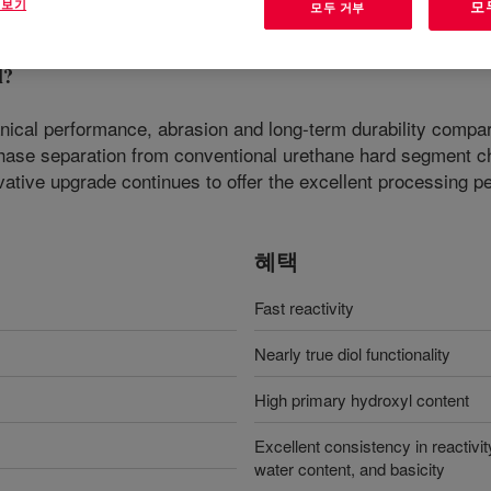
 보기
모
모두 거부
l
?
nical performance, abrasion and long-term durability compa
ase separation from conventional urethane hard segment che
tive upgrade continues to offer the excellent processing p
혜택
Fast reactivity
Nearly true diol functionality
High primary hydroxyl content
Excellent consistency in reactivit
water content, and basicity