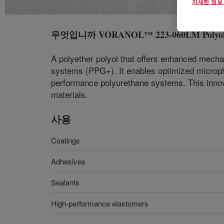
자세한 정보
무엇입니까
VORANOL™ 223-060LM Polyo
A polyether polyol that offers enhanced mecha
systems (PPG+). It enables optimized microph
performance polyurethane systems. This innova
materials.
사용
Coatings
Adhesives
Sealants
High-performance elastomers