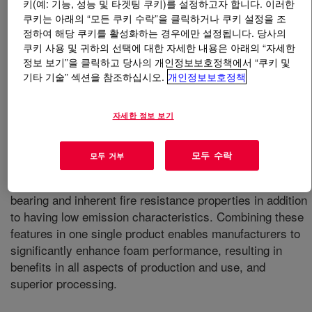
키(예: 기능, 성능 및 타겟팅 쿠키)를 설정하고자 합니다. 이러한
쿠키는 아래의 “모든 쿠키 수락”을 클릭하거나 쿠키 설정을 조
무엇입니까
VORAGUARD™ Polyol
?
정하여 해당 쿠키를 활성화하는 경우에만 설정됩니다. 당사의
쿠키 사용 및 귀하의 선택에 대한 자세한 내용은 아래의 “자세한
정보 보기”을 클릭하고 당사의 개인정보보호정책에서 “쿠키 및
Dow has developed VORAGUARD™ technology that
기타 기술” 섹션을 참조하십시오.
개인정보보호정책
provides manufacturers of flexible polyurethane foams
for furniture, bedding and seating applications with a
powerful solution to increase comfort levels and ease
자세한 정보 보기
regulatory compliance, all while reducing raw material
components and simplifying foam processing and
모두 수락
모두 거부
storage. VORAGUARD™ technology is the foundation for
novel polymer polyols which exhibit excellent load-
bearing and inherent fire resistance properties in addition
to having low emission characteristics. Combining these
features in one single product enables manufacturers to
significantly enhance foam performance, resulting in
benefits in all aspects of production and use, and
superior processing.