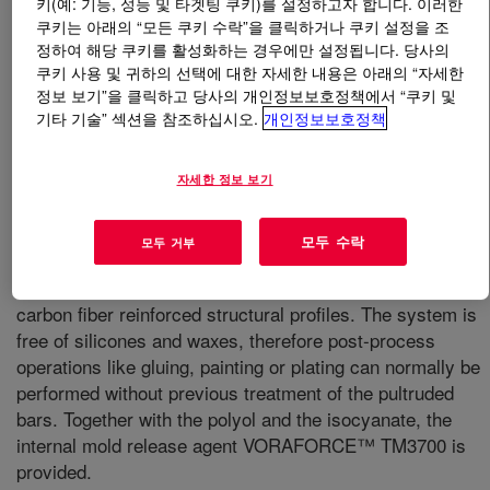
키(예: 기능, 성능 및 타겟팅 쿠키)를 설정하고자 합니다. 이러한
쿠키는 아래의 “모든 쿠키 수락”을 클릭하거나 쿠키 설정을 조
무엇입니까
VORAFORCE™ TP 1210 Isocyanate
?
정하여 해당 쿠키를 활성화하는 경우에만 설정됩니다. 당사의
쿠키 사용 및 귀하의 선택에 대한 자세한 내용은 아래의 “자세한
정보 보기”을 클릭하고 당사의 개인정보보호정책에서 “쿠키 및
In combination with VORAFORCE™ TP 1275 Polyol and
기타 기술” 섹션을 참조하십시오.
개인정보보호정책
TM 3700 Additive it delivers a 3-component Polyurethane
system used for the manufacturing of composites by
pultrusion process. The resin system is designed to have
자세한 정보 보기
excellent wetting of reinforcements, fast reaction kinetics
and low pull forces while providing good surface quality
모두 수락
모두 거부
at accelerated line speeds. Due to its very low initial
viscosity, this system is specifically suitable to produce
carbon fiber reinforced structural profiles. The system is
free of silicones and waxes, therefore post-process
operations like gluing, painting or plating can normally be
performed without previous treatment of the pultruded
bars. Together with the polyol and the isocyanate, the
internal mold release agent VORAFORCE™ TM3700 is
provided.