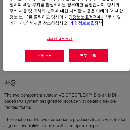
정하여 해당 쿠키를 활성화하는 경우에만 설정됩니다. 당사의
쿠키 사용 및 귀하의 선택에 대한 자세한 내용은 아래의 “자세한
무엇입니까
VE SPECFLEX™ Acoustical Foam
정보 보기”을 클릭하고 당사의 개인정보보호정책에서 “쿠키 및
Systems B
?
기타 기술” 섹션을 참조하십시오.
개인정보보호정책
A fully formulated polyurethane systems for producing
자세한 정보 보기
visco elastic foams to damp the intensity of resonance
frequencies. This solution offers excellent ultra-low
emission interiors, fast curing behavior and excellent
모두 수락
모두 거부
flowability with wide process latitude.
사용
The two-component system VE SPECFLEX™ B is an MDI-
based PU system designed to produce viscoelastic flexible
molded foams
The reaction of the two components produces foams which offer
a good flow-ability in molds with a complex shape