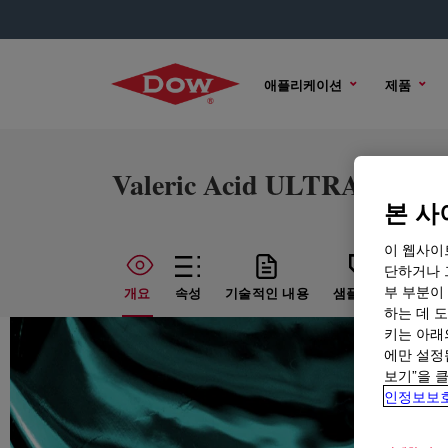
애플리케이션
제품
Valeric Acid ULTRAPURE
본 사
이 웹사이
단하거나 
부 부분이
개요
속성
기술적인 내용
샘플 옵션
구매
하는 데 도
키는 아래
에만 설정
보기”을 
인정보보