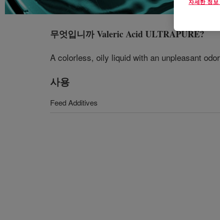
자세한 정보
무엇입니까
Valeric Acid ULTRAPURE
?
A colorless, oily liquid with an unpleasant odor.
사용
Feed Additives