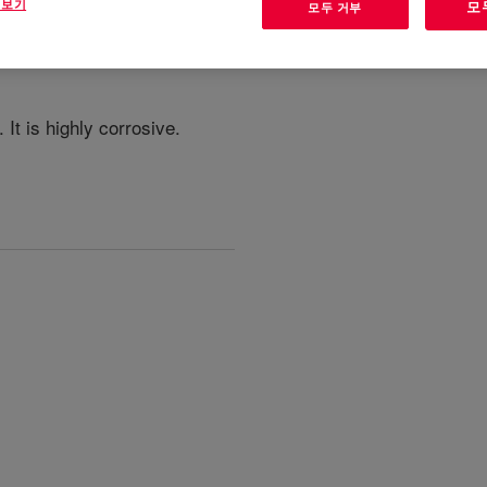
 보기
모
모두 거부
 It is highly corrosive.