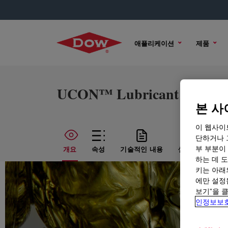
애플리케이션
제품
UCON™ Lubricant 75-H-90
본 사
이 웹사이
단하거나 
부 부분이
개요
속성
기술적인 내용
샘플 옵션
하는 데 도
키는 아래
에만 설정
보기”을 
인정보보