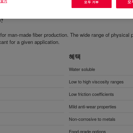
 보기
모
모두 거부
0
?
 for man-made fiber production. The wide range of physical p
ant for a given application.
혜택
Water soluble
Low to high viscosity ranges
Low friction coefficients
Mild anti-wear properties
Non-corrosive to metals
Food grade options