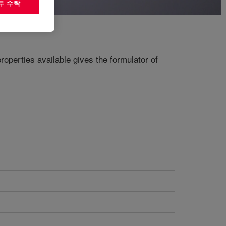
두 수락
roperties available gives the formulator of