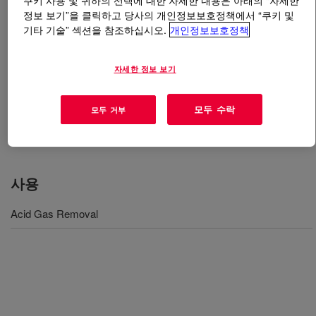
쿠키 사용 및 귀하의 선택에 대한 자세한 내용은 아래의 “자세한
정보 보기”을 클릭하고 당사의 개인정보보호정책에서 “쿠키 및
기타 기술” 섹션을 참조하십시오.
개인정보보호정책
무엇입니까
UCARSOL™ LE Solvent 713
?
A formulated, high capacity solvent designed to remove
자세한 정보 보기
H2S and COS down to low levels, it has been specifically
formulated for applications in refinery primary systems
모두 수락
모두 거부
treating fuel gases, recycle gases, and/or cracked LPG
feeds.
사용
Acid Gas Removal