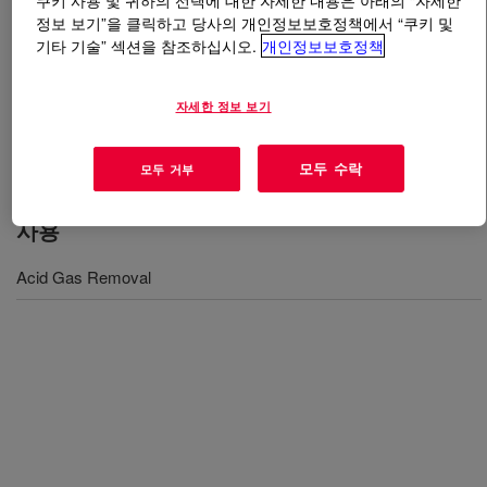
쿠키 사용 및 귀하의 선택에 대한 자세한 내용은 아래의 “자세한
정보 보기”을 클릭하고 당사의 개인정보보호정책에서 “쿠키 및
기타 기술” 섹션을 참조하십시오.
개인정보보호정책
무엇입니까
UCARSOL™ HS Solvent 104
?
A formulated amine solvent designed to selectively
자세한 정보 보기
remove H2S, as well as significant quantities of COS
from both liquid hydrocarbon and natural gas streams.
모두 수락
모두 거부
사용
Acid Gas Removal