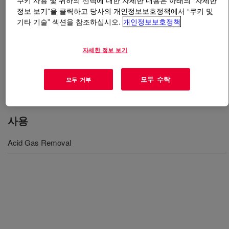
쿠키 사용 및 귀하의 선택에 대한 자세한 내용은 아래의 “자세한
정보 보기”을 클릭하고 당사의 개인정보보호정책에서 “쿠키 및
기타 기술” 섹션을 참조하십시오.
개인정보보호정책
무엇입니까
UCARSOL™ HS Solvent 102
?
A formulated amine solvent used to selectively remove
자세한 정보 보기
H2S. It is specifically formulated for use in treating both
low-pressure and high-pressure gas streams where high
모두 수락
모두 거부
selectivity is desired.
사용
Acid Gas Removal