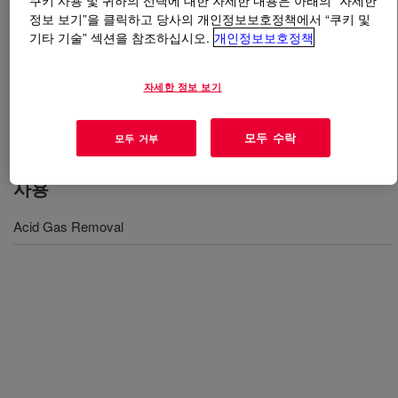
쿠키 사용 및 귀하의 선택에 대한 자세한 내용은 아래의 “자세한
정보 보기”을 클릭하고 당사의 개인정보보호정책에서 “쿠키 및
기타 기술” 섹션을 참조하십시오.
개인정보보호정책
무엇입니까
UCARSOL™ AP Solvent 802
?
A formulated amine solvent used in gas treating
자세한 정보 보기
applications to remove H2S and CO2, it can also be used
to treat NGLs (liquid treating).
모두 수락
모두 거부
사용
Acid Gas Removal