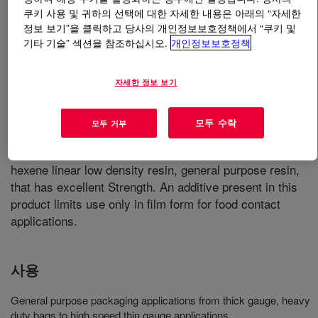
쿠키 사용 및 귀하의 선택에 대한 자세한 내용은 아래의 “자세한
정보 보기”을 클릭하고 당사의 개인정보보호정책에서 “쿠키 및
무엇입니까
TUFLIN™ HS-7028 NT 7 Linear Low
기타 기술” 섹션을 참조하십시오.
개인정보보호정책
Density Polyethylene Resin
?
An ethylene-hexene copolymer, linear low density
자세한 정보 보기
(LLDPE) resin designed for good strength and
processability. This product is recommended for general
모두 수락
모두 거부
purpose packaging applications from thick gauge, heavy
duty bags to high speed thin gauge applications. This is a
hexene linear low density resin, general purpose resin,
that has excellent Strength. An additive present in this
product limits use only in film form for food contact
applications.
사용
General purpose packaging applications from thick gauge, heavy
duty bags to high speed thin gauge applications