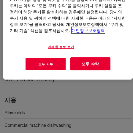
쿠키는 아래의 “모든 쿠키 수락”을 클릭하거나 쿠키 설정을 조
정하여 해당 쿠키를 활성화하는 경우에만 설정됩니다. 당사의
무엇입니까
TRITON™ DF-16 Surfactant
?
쿠키 사용 및 귀하의 선택에 대한 자세한 내용은 아래의 “자세한
정보 보기”을 클릭하고 당사의 개인정보보호정책에서 “쿠키 및
기타 기술” 섹션을 참조하십시오.
개인정보보호정책
자세한 정보 보기
Low foaming surfactant with excellent wetting ability with
모두 수락
good Freeze/Thaw stability. The product is considered
모두 거부
readily biodegradable based on the results of OECD
301F and 302B testing.
사용
Rinse aids
Commercial machine dishwashing