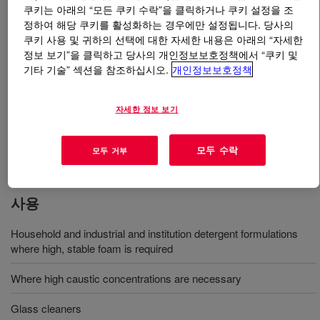
쿠키는 아래의 “모든 쿠키 수락”을 클릭하거나 쿠키 설정을 조
정하여 해당 쿠키를 활성화하는 경우에만 설정됩니다. 당사의
무엇입니까
TRITON™ CG-600 Surfactant
?
쿠키 사용 및 귀하의 선택에 대한 자세한 내용은 아래의 “자세한
정보 보기”을 클릭하고 당사의 개인정보보호정책에서 “쿠키 및
A water soluble biodegradable nonionic surfactant that
기타 기술” 섹션을 참조하십시오.
개인정보보호정책
produces moderate to high stable foam for use in
applications such as bottle washing, metal cleaners,
자세한 정보 보기
paint strippers, dairy cleaners, and glass cleaners​. This
product is chemically stable in the presence of acids,
모두 수락
bases and salts.
모두 거부
사용
Household and industrial and institution detergent formulations
where high, stable foam is required
Where high caustic concentrations are necessary
Glass cleaners