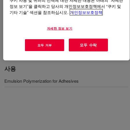
쿠키 사용 및 귀하의 선택에 대한 자세한 내용은 아래의 “자세한
정보 보기”을 클릭하고 당사의 개인정보보호정책에서 “쿠키 및
기타 기술” 섹션을 참조하십시오.
개인정보보호정책
무엇입니까
TRITON™ AS-100 Surfactant
?
Anionic surfactant with low odor and low foaming
자세한 정보 보기
properties used in a variety of applications such as
emulsion polymerization, textile processing, coatings and
모두 수락
모두 거부
adhesives, agrochemicals, and degreasers​
사용
Emulsion Polymerization for Adhesives