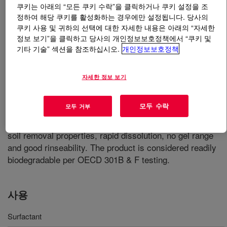
쿠키는 아래의 “모든 쿠키 수락”을 클릭하거나 쿠키 설정을 조
정하여 해당 쿠키를 활성화하는 경우에만 설정됩니다. 당사의
무엇입니까
TERGITOL™ EH-9 Surfactant
?
쿠키 사용 및 귀하의 선택에 대한 자세한 내용은 아래의 “자세한
정보 보기”을 클릭하고 당사의 개인정보보호정책에서 “쿠키 및
기타 기술” 섹션을 참조하십시오.
개인정보보호정책
자세한 정보 보기
A water soluble nonionic surfactant used in a wide
모두 수락
모두 거부
variety of applications including hard surface and high
performance cleaners, superior wetting and excellent oily
soil removal properties, rapid dissolution, no gel range
and good rinseability. The product is considered readily
biodegradable per OECD 301B & F testing.
사용
Surfactant