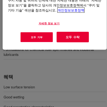
쿠키 사용 및 귀하의 선택에 대한 자세한 내용은 아래의 “자세한
정보 보기”을 클릭하고 당사의 개인정보보호정책에서 “쿠키 및
기타 기술” 섹션을 참조하십시오.
개인정보보호정책
무엇입니까
SYNALOX™ 40-D220 Lubricant
?
A water soluble PAG.
자세한 정보 보기
모두 수락
모두 거부
사용
Formulations for chemical fiber spin finishes and industrial
lubricants
혜택
Low surface tension
Good wetting
Good penetration characteristics