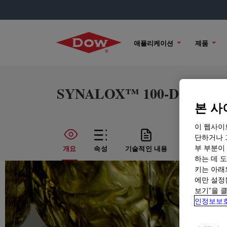
애플리케이션
제품
SYNALOX™ 100-D280 Lubr
본 사
이 웹사이
단하거나 
부 부분이
개요
속성
기술적인 내용
샘플 옵션
하는 데 도
키는 아래
에만 설정
보기”을 
인정보보