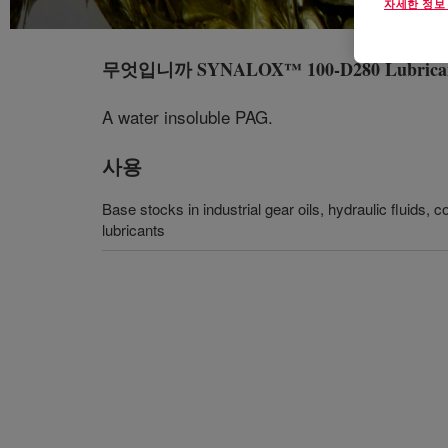
자세한 정보
무엇입니까
SYNALOX™ 100-D280 Lubrica
A water insoluble PAG.
사용
Base stocks in industrial gear oils, hydraulic fluids, 
lubricants