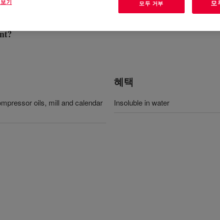
 보기
모
모두 거부
nt
?
혜택
compressor oils, mill and calendar
Insoluble in water